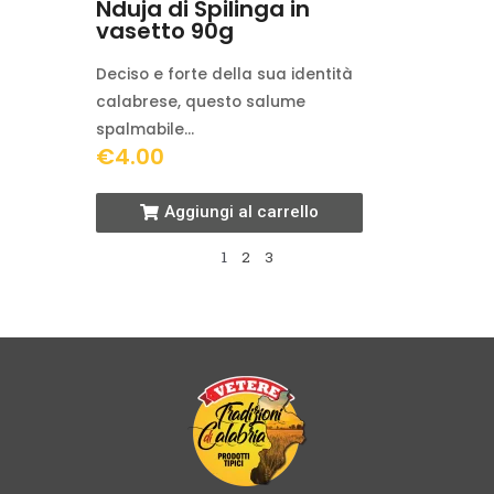
Nduja di Spilinga in
vasetto 90g
Deciso e forte della sua identità
calabrese, questo salume
spalmabile…
€
4.00
Aggiungi al carrello
1
2
3