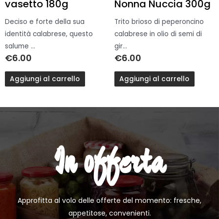
vasetto 180g
Nonna Nuccia 300g
Deciso e forte della sua
Trito brioso di peperoncino
identità calabrese, questo
calabrese in olio di semi di
salume ...
gir...
€
6.00
€
6.00
Aggiungi al carrello
Aggiungi al carrello
In offerta
Approfitta al volo delle offerte del momento: fresche,
appetitose, convenienti.