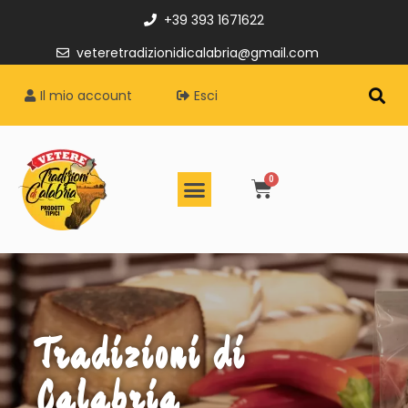
+39 393 1671622
veteretradizionidicalabria@gmail.com
Il mio account
Esci
Tradizioni di
Calabria